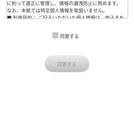
に則って適正に管理し、情報の漏洩防止に努めます。
なお、本紙では特定個人情報を取扱いません。
■ 利用目的： ご記入いただいた個人情報は、申込まれ
た当該セミナーに関する連絡に使用させていただく他、
当社が取り扱っている製品やサービスの紹介、ならびに
同意する
当社が開催･参加する展示会やセミナー等の案内のほ
か、メールマガジン（Kobelco Systems Letter）の配信
等に利用することがあります。
■ 個人情報提出の任意性および当該情報を提出いただ
回答する
けなかった場合に生じる結果について: お客様やお取引
先をはじめとするすべての方（以下、「ご本人」とい
う）が個人情報を当社に提出いただくか否かは、ご自身
が判断されることであり任意です。ただし、当社が求め
る個人情報を提出いただけない場合や必要項目に不足な
どがあった場合には、当社からの情報やサービスの提供
ができない場合や、その提供範囲が制限される場合、お
問合せ・ご要望に回答できない場合があることをあらか
じめご承知おきください。
■ 個人情報の第三者提供： 当社は、取り扱う個人情報