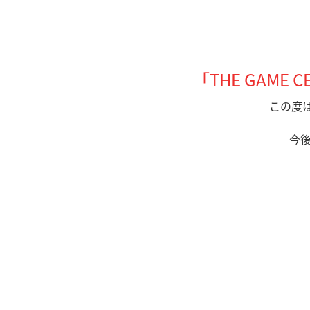
「THE GAME 
この度は「
今