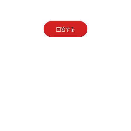
〒107-8526 東京都港区北青山3-5-10
・参加条件
①当日、会場にて春夏の新作商品に関するアンケートへ
回答する
のご回答（所要時間：5分程度）
②会場内の様子をInstagramのストリーズ投稿にて2日
以内に1回以上投稿
③後日発送によりプレゼントした商品を「#PR」「#cou
pdechance」「#クードシャンス」をいれてInstagram
フィード（またはリール）・ストーリーズ各1回以上投
稿
・特典
会場に展示されている商品のうち 30,000円（税抜）ま
でのお好きな商品を後日プレゼント
※ご参加の方へ、後日DMにて詳細をご案内いたしま
す。