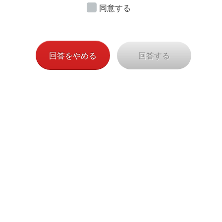
ご
承諾のうえご記⼊・ご提出くださいますようお願い申
同意する
し上げます。
（AXA-C-220613/847-468)
回答をやめる
回答する