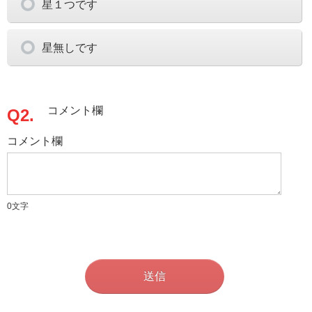
星１つです
星無しです
コメント欄
Q2.
コメント欄
0
文字
送信