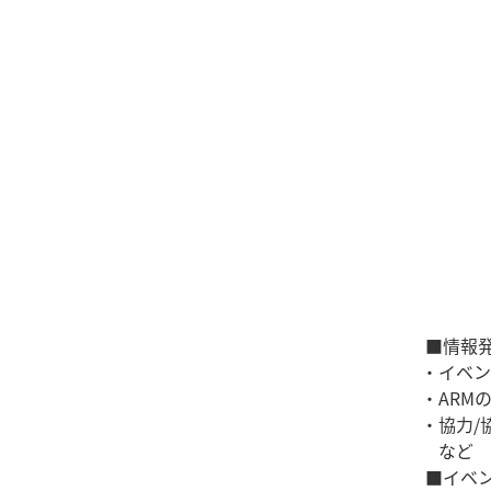
■情報発
・イベント案
・ARMのN
・協力/協
など
■イベン