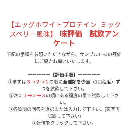
【エッグホワイトプロテイン_ミック
味評価 試飲アン
スベリー風味】
ケート
下記の手順を参照いただきながら、サンプル1～3の評価
にご協力お願いいたします。
ーーーーー【評価手順】ーーーーー
①まずは
３→２→１
の順に
全種類を少量（1口程度）ず
つを
試飲して下さい。
②次に
１→２→３
の順に
ある程度の量
で試飲して下さ
い。
③各質問の回答を選択または入力して下さい。(適宜再
試飲して下さい)
④送信をクリックして下さい。