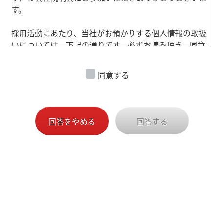
す。
採用活動にあたり、当社がお預かりする個人情報の取扱
いについては、下記の通りです。必ずお読み頂き、同意
の旨をご署名の上、下記のアンケートをご提出くださ
い。なお、個人情報の取扱いに同意いただけない場合
同意する
は、採用選考対象外となりますので、ご了承ください。
また、その場合はご提出いただいた個人情報は速やかに
廃棄させていただきます。
回答をやめる
回答する
＜個人情報の利用目的＞
弊社が保有する応募者の個人情報は、以下の目的で利用
させて頂きます。また、弊社は、ご本人の同意を得ない
で、この目的以外で応募者の個人情報を利用いたしませ
ん。
ご提出頂いた個人情報で不要になったものは、弊社の責
任において処分いたします。
※目的