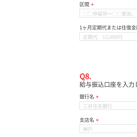
区間
＊
1ヶ月定期代または往復金
Q8.
給与振込口座を入力
銀行名
＊
支店名
＊