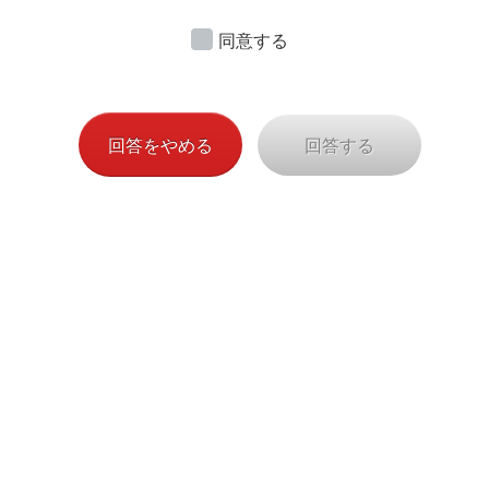
ご
承諾のうえご記⼊・ご提出くださいますようお願い申
同意する
し上げます。
（AXA-C-220613/847-468)
回答をやめる
回答する