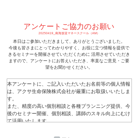
アンケートご協力のお願い
20250419_南海放送マネースクール（AM）
本⽇はご参加いただきまして、ありがとうございました。
今後も皆さまにとってわかりやすく、お役に立つ情報を提供で
きるセミナーを開催させていただくために 活⽤させていただき
ますので、
アンケートにお答えいただき、率直なご意⾒・ご要
望をお聞かせください。
本アンケートに、ご記⼊いただいたお名前等の個⼈情報
は、アクサ⽣命保険株式会社が厳重にお取扱いいたしま
す。
また、精度の⾼い個別相談と各種プランニング提供、今
後のセミナー開催、個別相談、講師のスキル向上にむけ
て活⽤いたします。
なお、セミナー運営以外には使⽤いたしません。
ご
承諾のうえご記⼊・ご提出くださいますようお願い申