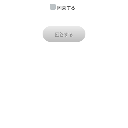
HaT6YU71ubSkuh4HD8D0TcHJFdKn/view?usp=shari
同意する
ng
回答する