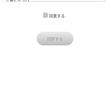
了承ください
・お預かりした個人情報は、ご予約の管理にのみ使用し
ます。
同意する
回答する