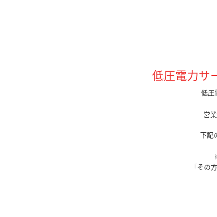
低圧電力サ
低圧
営業
下記
「その