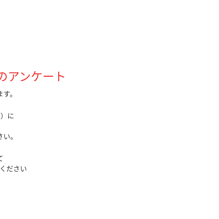
のアンケート
ます。
ル）に
さい。
て
ください