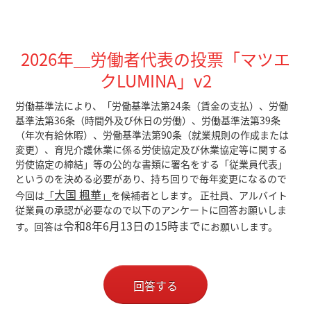
2026年＿労働者代表の投票「マツエ
クLUMINA」v2
労働基準法により、「労働基準法第24条（賃金の支払）、労働
基準法第36条（時間外及び休日の労働）、労働基準法第39条
（年次有給休暇）、労働基準法第90条（就業規則の作成または
変更）、育児介護休業に係る労使協定及び休業協定等に関する
労使協定の締結」等の公的な書類に署名をする「従業員代表」
というのを決める必要があり、持ち回りで毎年変更になるので
⼤国 楓華
今回は
「
」
を候補者とします。 正社員、アルバイト
従業員の承認が必要なので以下のアンケートに回答お願いしま
令和8年6月13日の15時まで
す。回答は
にお願いします。
回答する