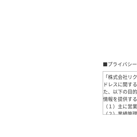
■プライバシー
「株式会社リク
ドレスに関す
た、以下の目
情報を提供す
（１）主に営
（２）業績管
（３）事務処
（４）勉強会
（５）試験受