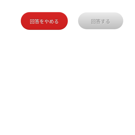
析資料の作成のため
ム利用者の管理のため
付随する業務
回答をやめる
回答する
として、ご本人の承諾なく、上記以外に個人情報を利用または
に関するお問合せはパートナー営業部（RB）（partner3bu@wa
ください。
または代理人は、当社所定の手続きに従い、回答者ご本人が識
の訂正、追加または削除・利用の停止または消去及び利用目的
いてはパートナー営業部（RB）（partner3bu@waku-2.c
ート HRパートナーユニットパートナー渉外4部 部長
護管理者
ルート プライバシーリスク統括所管部署長